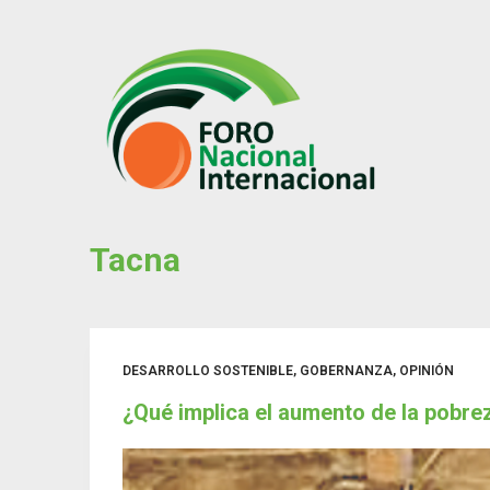
S
k
i
p
t
o
c
o
Tacna
n
t
e
n
t
DESARROLLO SOSTENIBLE
,
GOBERNANZA
,
OPINIÓN
¿Qué implica el aumento de la pobre