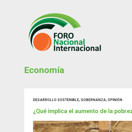
S
k
i
p
t
o
c
o
Economía
n
t
e
n
t
DESARROLLO SOSTENIBLE
,
GOBERNANZA
,
OPINIÓN
¿Qué implica el aumento de la pobre