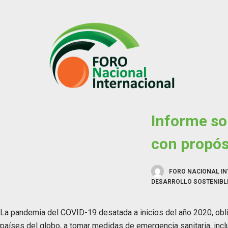
S
k
i
p
t
o
c
o
Informe so
n
t
con propós
e
n
t
FORO NACIONAL I
DESARROLLO SOSTENIBL
La pandemia del COVID-19 desatada a inicios del año 2020, oblig
países del globo, a tomar medidas de emergencia sanitaria, inclu