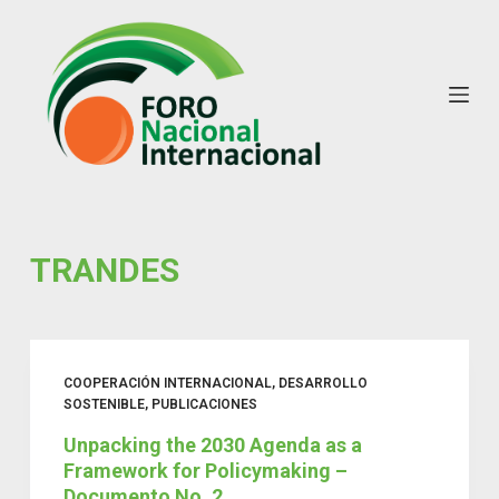
S
k
i
p
t
o
c
o
n
TRANDES
t
e
n
t
COOPERACIÓN INTERNACIONAL
,
DESARROLLO
SOSTENIBLE
,
PUBLICACIONES
Unpacking the 2030 Agenda as a
Framework for Policymaking –
Documento No. 2