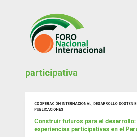
S
k
i
p
t
o
c
o
participativa
n
t
e
n
t
COOPERACIÓN INTERNACIONAL
,
DESARROLLO SOSTENIB
PUBLICACIONES
Construir futuros para el desarrollo:
experiencias participativas en el Pe