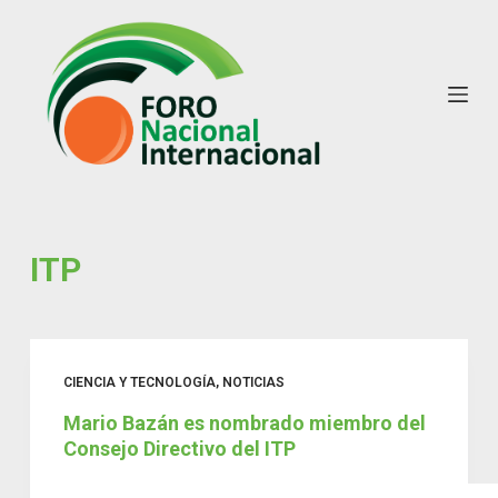
S
k
i
p
t
o
c
o
n
ITP
t
e
n
t
CIENCIA Y TECNOLOGÍA
,
NOTICIAS
Mario Bazán es nombrado miembro del
Consejo Directivo del ITP