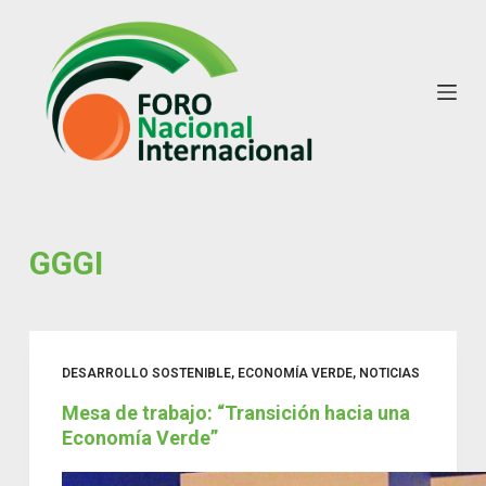
S
k
i
p
t
o
c
o
n
GGGI
t
e
n
t
DESARROLLO SOSTENIBLE
,
ECONOMÍA VERDE
,
NOTICIAS
Mesa de trabajo: “Transición hacia una
Economía Verde”