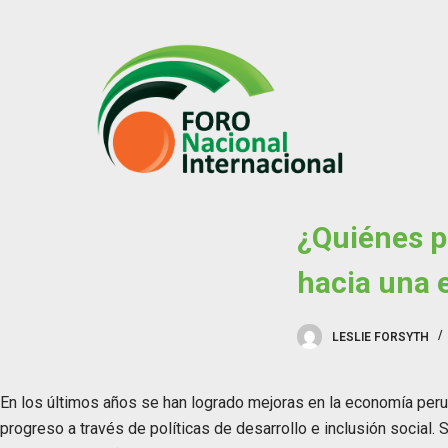
S
k
i
p
t
o
c
o
¿Quiénes po
n
t
hacia una 
e
n
t
LESLIE FORSYTH
En los últimos años se han logrado mejoras en la economía peru
progreso a través de políticas de desarrollo e inclusión social. 