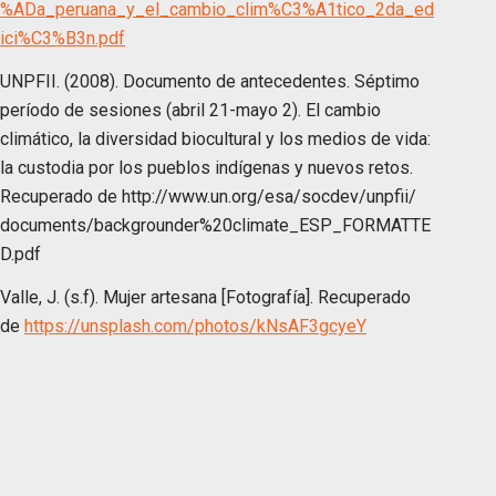
%ADa_peruana_y_el_cambio_clim%C3%A1tico_2da_ed
ici%C3%B3n.pdf
UNPFII. (2008). Documento de antecedentes. Séptimo
período de sesiones (abril 21-mayo 2). El cambio
climático, la diversidad biocultural y los medios de vida:
la custodia por los pueblos indígenas y nuevos retos.
Recuperado de http://www.un.org/esa/socdev/unpfii/
documents/backgrounder%20climate_ESP_FORMATTE
D.pdf
Valle, J. (s.f). Mujer artesana [Fotografía]. Recuperado
de
https://unsplash.com/photos/kNsAF3gcyeY