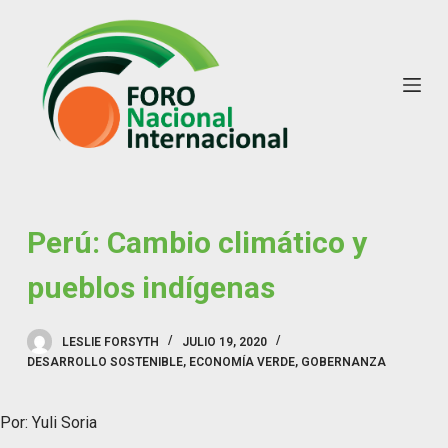
S
k
i
p
t
o
c
o
n
Perú: Cambio climático y
t
pueblos indígenas
e
n
t
LESLIE FORSYTH
JULIO 19, 2020
DESARROLLO SOSTENIBLE
,
ECONOMÍA VERDE
,
GOBERNANZA
Por: Yuli Soria