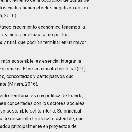
d, el incremento de la ocupación de zonas de
 los cuales tienen efectos negativos en los
m, 2016).
ntáneo crecimiento económico tenemos la
ctos tanto por el uso como por los
a y rural, que podrían terminar en un mayor
más sostenible, es esencial integrar la
económicas. El ordenamiento territorial (OT)
dos, concertados y participativos que
ente (Minam, 2016).
nto Territorial es una política de Estado,
nes concertadas con los actores sociales,
 sostenible del territorio. Su principal
de desarrollo territorial sostenible, que
sados principalmente en proyectos de