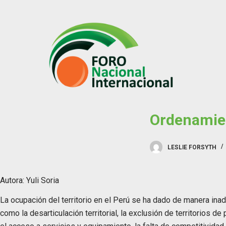
S
k
i
p
t
o
c
o
Ordenamien
n
t
e
LESLIE FORSYTH
n
t
Autora: Yuli Soria
La ocupación del territorio en el Perú se ha dado de manera i
como la desarticulación territorial, la exclusión de territorios d