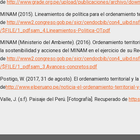
de
http://www.grade.org.pe/upload/publicaciones/archivo/dow
MINAM (2015). Lineamientos de política para el ordenamiento te
de
http://www2.congreso.gob.pe/sicr/cendocbib/con4_uibd
/$FILE/1_pdfsam_4.Lineamientos-Politica-OT.pdf
MINAM (Ministerio del Ambiente). (2016). Ordenamiento territori
la sostenibilidad y acciones del MINAM en el ejercicio de su R
de
http://www2.congreso.gob.pe/sicr/cendocbib/con4_uibd
/$FILE/1_pdfsam_3.Avances-concretos.pdf
Postigo, W. (2017, 31 de agosto). El ordenamiento territorial y la
de
http://www.elperuano.pe/noticia-el-ordenamiento-territorial-
Valle, J. (s.f). Paisaje del Perú. [Fotografía]. Recuperado de
http