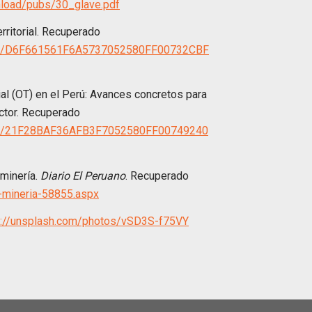
nload/pubs/30_glave.pdf
rritorial. Recuperado
.nsf/D6F661561F6A5737052580FF00732CBF
al (OT) en el Perú: Avances concretos para
ector. Recuperado
.nsf/21F28BAF36AFB3F7052580FF00749240
 minería.
Diario El Peruano
. Recuperado
y-mineria-58855.aspx
s://unsplash.com/photos/vSD3S-f75VY