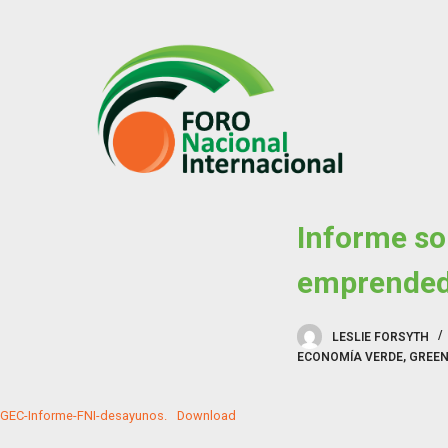
S
k
i
p
t
o
c
o
Informe so
n
t
emprended
e
n
t
LESLIE FORSYTH
ECONOMÍA VERDE
,
GREEN
GEC-Informe-FNI-desayunos.
Download