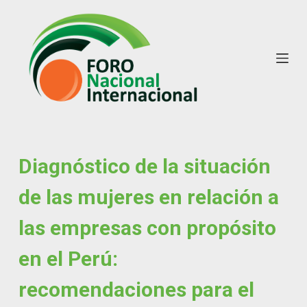
S
k
i
p
t
o
c
o
n
Diagnóstico de la situación
t
de las mujeres en relación a
e
n
las empresas con propósito
t
en el Perú:
recomendaciones para el