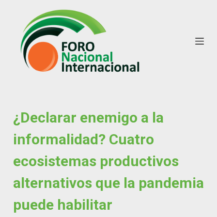
S
k
i
p
t
o
c
o
n
¿Declarar enemigo a la
t
informalidad? Cuatro
e
n
ecosistemas productivos
t
alternativos que la pandemia
puede habilitar