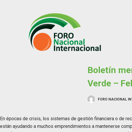
S
k
i
p
t
o
c
o
Boletín me
n
t
Verde – Fe
e
n
t
FORO NACIONAL I
En épocas de crisis, los sistemas de gestión financiera o de r
están ayudando a muchos emprendimientos a mantenerse compe