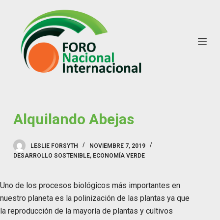
S
k
i
p
t
o
c
o
n
Alquilando Abejas
t
e
LESLIE FORSYTH
NOVIEMBRE 7, 2019
n
DESARROLLO SOSTENIBLE
,
ECONOMÍA VERDE
t
Uno de los procesos biológicos más importantes en
nuestro planeta es la polinización de las plantas ya que
la reproducción de la mayoría de plantas y cultivos