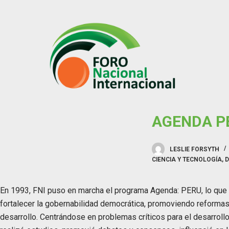
S
k
i
p
t
o
c
o
AGENDA P
n
t
e
LESLIE FORSYTH
n
CIENCIA Y TECNOLOGÍA
,
D
t
En 1993, FNI puso en marcha el programa Agenda: PERU, lo que 
fortalecer la gobernabilidad democrática, promoviendo reformas
desarrollo. Centrándose en problemas críticos para el desarroll